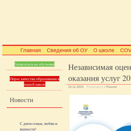
Главная
Сведения об ОУ
О школе
COV
Независимая оцен
Записаться на обучение
оказания услуг 2
Опрос качества образования в
нашей школе
10.11.2023
Размещено в
Разное
Новости
С днем семьи, любви и
верности!