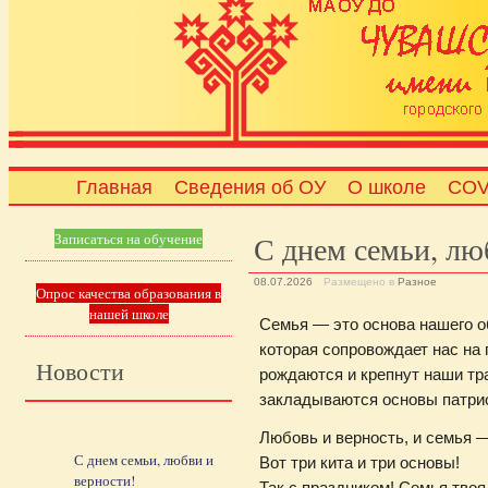
Главная
Сведения об ОУ
О школе
COV
С днем семьи, лю
Записаться на обучение
08.07.2026
Размещено в
Разное
Опрос качества образования в
нашей школе
Семья — это основа нашего о
которая сопровождает нас на
Новости
рождаются и крепнут наши тр
закладываются основы патрио
Любовь и верность, и семья 
С днем семьи, любви и
Вот три кита и три основы!
верности!
Так с праздником! Семья твоя