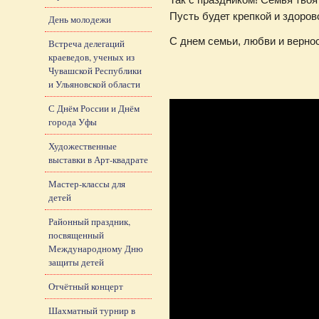
Пусть будет крепкой и здоров
День молодежи
С днем семьи, любви и вернос
Встреча делегаций
краеведов, ученых из
Чувашской Республики
и Ульяновской области
С Днём России и Днём
города Уфы
Художественные
выставки в Арт-квадрате
Мастер-классы для
детей
Районный праздник,
посвященный
Международному Дню
защиты детей
Отчётный концерт
Шахматный турнир в