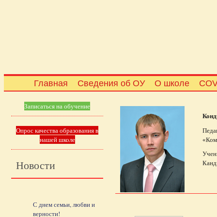
Главная
Сведения об ОУ
О школе
COV
Записаться на обучение
Конд
Опрос качества образования в
Педа
нашей школе
«Ком
Учен
Новости
Канд
С днем семьи, любви и
верности!