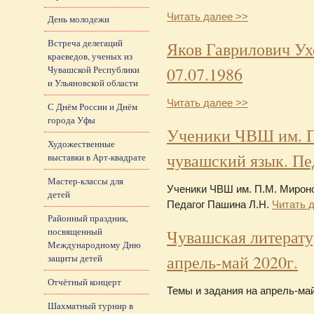
Читать далее >>
День молодежи
Встреча делегаций
Яков Гаврилович Ух
краеведов, ученых из
Чувашской Республики
07.07.1986
и Ульяновской области
Читать далее >>
С Днём России и Днём
города Уфы
Ученики ЧВШ им. П
Художественные
чувашский язык. Пе
выставки в Арт-квадрате
Мастер-классы для
Ученики ЧВШ им. П.М. Мироно
детей
Педагог Пашина Л.Н.
Читать 
Районный праздник,
посвященный
Чувашская литерату
Международному Дню
апрель-май 2020г.
защиты детей
Отчётный концерт
Темы и задания на апрель-май
Шахматный турнир в