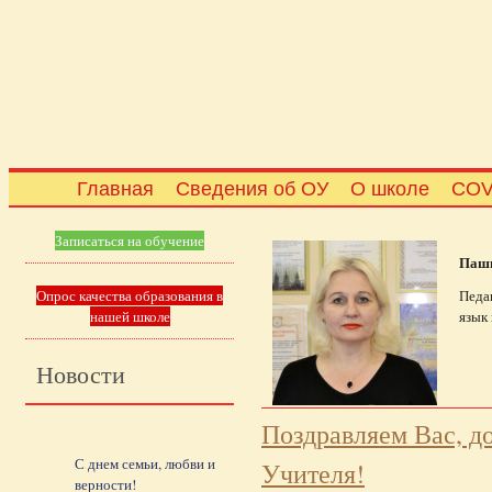
Главная
Сведения об ОУ
О школе
COV
Записаться на обучение
Паши
Опрос качества образования в
Педа
нашей школе
язык
Новости
Поздравляем Вас, до
С днем семьи, любви и
Учителя!
верности!