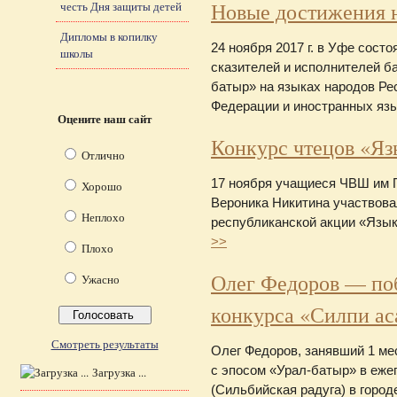
Новые достижения 
честь Дня защиты детей
Дипломы в копилку
24 ноября 2017 г. в Уфе сост
школы
сказителей и исполнителей б
батыр» на языках народов Ре
Федерации и иностранных яз
Оцените наш сайт
Конкурс чтецов «Яз
Отлично
17 ноября учащиеся ЧВШ им 
Хорошо
Вероника Никитина участвова
Неплохо
республиканской акции «Язык
>>
Плохо
Олег Федоров — по
Ужасно
конкурса «Силпи ас
Смотреть результаты
Олег Федоров, занявший 1 ме
с эпосом «Урал-батыр» в еже
Загрузка ...
(Сильбийская радуга) в город