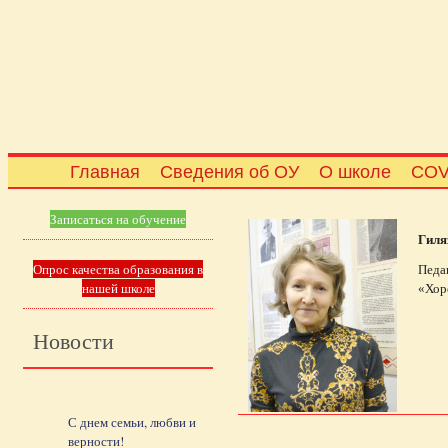
Главная
Сведения об ОУ
О школе
COV
Записаться на обучение
Гиля
Опрос качества образования в
Педа
нашей школе
«Хор
Новости
С днем семьи, любви и
верности!