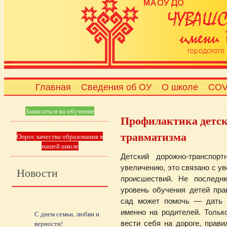
Главная
Сведения об ОУ
О школе
COV
Записаться на обучение
Профилактика детск
травматизма
Опрос качества образования в
нашей школе
Детский дорожно-транспор
увеличению, это связано с у
Новости
происшествий. Не последн
уровень обучения детей пра
сад может помочь — дать з
именно на родителей. Тольк
С днем семьи, любви и
верности!
вести себя на дороге, прав