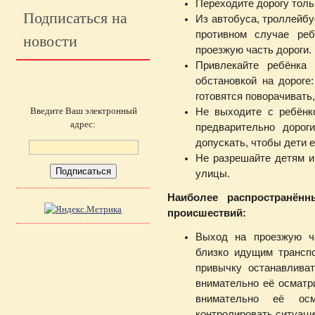
Переходите дорогу толь
Подписаться на
Из автобуса, троллейбу
противном случае ре
новости
проезжую часть дороги.
Привлекайте ребёнка
обстановкой на дороге
готовятся поворачивать,
Введите Ваш электронный
Не выходите с ребёнк
адрес:
предварительно дорог
допускать, чтобы дети е
Не разрешайте детям иг
улицы.
Наиболее распространён
происшествий:
Выход на проезжую ч
близко идущим трансп
привычку останавлива
внимательно её осматр
внимательно её ос
контролировать ситуаци