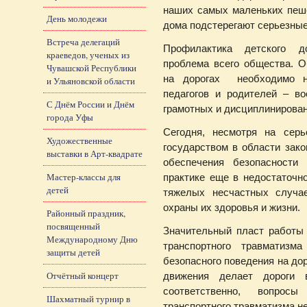
наших самых маленьких пеше
День молодежи
дома подстерегают серьезные
Встреча делегаций
Профилактика детского до
краеведов, ученых из
проблема всего общества. 
Чувашской Республики
на дорогах необходимо на
и Ульяновской области
педагогов и родителей – в
С Днём России и Днём
грамотных и дисциплинирован
города Уфы
Сегодня, несмотря на сер
Художественные
государством в области зако
выставки в Арт-квадрате
обеспечения безопасности 
Мастер-классы для
практике еще в недостаточн
детей
тяжелых несчастных случае
охраны их здоровья и жизни.
Районный праздник,
посвященный
Значительный пласт работы 
Международному Дню
транспортного травматиз
защиты детей
безопасного поведения на до
Отчётный концерт
движения делает дороги
соответственно, вопрос
Шахматный турнир в
транспортного травматизма не