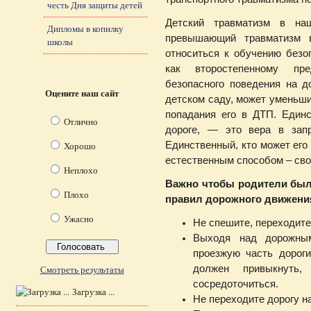
честь Дня защиты детей
Детский травматизм в на
Дипломы в копилку
превышающий травматизм в
школы
относиться к обучению безо
как второстепенному пр
безопасного поведения на д
Оцените наш сайт
детском саду, может уменьш
попадания его в ДТП. Единс
Отлично
дороге, — это вера в запр
Хорошо
Единственный, кто может его
естественным способом – св
Неплохо
Важно чтобы родители был
Плохо
правил дорожного движени
Ужасно
Не спешите, переходите
Выходя над дорожны
проезжую часть дороги
Смотреть результаты
должен привыкнуть
сосредоточиться.
Загрузка ...
Не переходите дорогу н