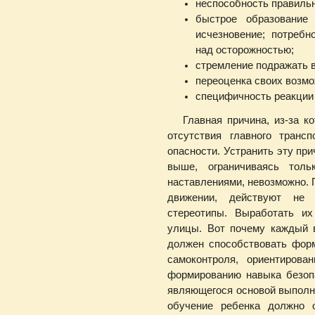
неспособность правильн
быстрое образование
исчезновение; потребн
над осторожностью;
стремление подражать 
переоценка своих возмо
специфичность реакции
Главная причина, из-за ко
отсутствия главного транс
опасности. Устранить эту при
выше, ограничиваясь тол
наставлениями, невозможно. П
движении, действуют не 
стереотипы. Выработать и
улицы. Вот почему каждый 
должен способствовать фор
самоконтроля, ориентирова
формированию навыка безопа
являющегося основой выполн
обучение ребенка должно 