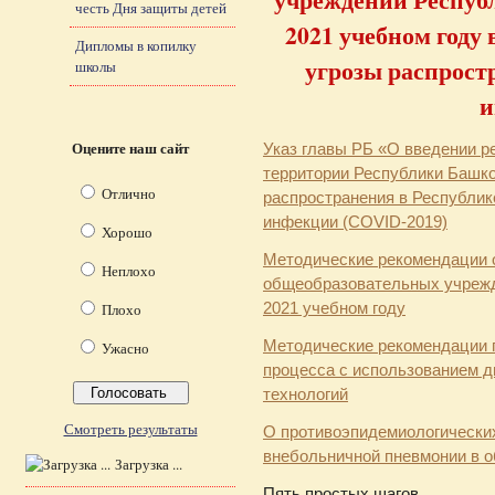
честь Дня защиты детей
2021 учебном году
Дипломы в копилку
угрозы распрост
школы
и
Оцените наш сайт
Указ главы РБ «О введении р
территории Республики Башкор
Отлично
распространения в Республик
инфекции (COVID-2019)
Хорошо
Методические рекомендации 
Неплохо
общеобразовательных учрежд
Плохо
2021 учебном году
Методические рекомендации п
Ужасно
процесса с использованием 
технологий
Смотреть результаты
О противоэпидемиологических
внебольничной пневмонии в о
Загрузка ...
Пять простых шагов