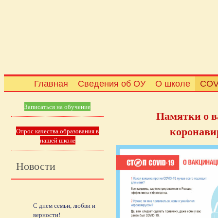
Главная
Сведения об ОУ
О школе
COV
Записаться на обучение
Памятки о в
коронави
Опрос качества образования в
нашей школе
Новости
С днем семьи, любви и
верности!