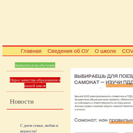
Главная
Сведения об ОУ
О школе
COV
Записаться на обучение
Опрос качества образования в
нашей школе
Новости
С днем семьи, любви и
верности!