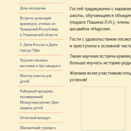
День молодежи
Гостей традиционно с каравае
школы, обучающиеся объедин
Встреча делегаций
(педагог Пашина Л.Н.), члены
краеведов, ученых из
Чувашской Республики
ансамбля «Нарспи».
и Ульяновской области
Гости с удовольствием посм
С Днём России и Днём
и приступили к основной част
города Уфы
Такая научная встреча краеве
Художественные
больше изучать историю родн
выставки в Арт-квадрате
Желаем всем участникам пло
Мастер-классы для
успехов!
детей
Районный праздник,
посвященный
Международному Дню
защиты детей
Отчётный концерт
Шахматный турнир в