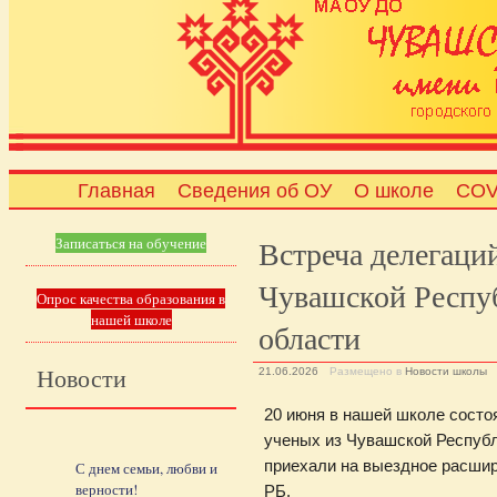
Главная
Сведения об ОУ
О школе
COV
Встреча делегаци
Записаться на обучение
Чувашской Респу
Опрос качества образования в
нашей школе
области
Новости
21.06.2026
Размещено в
Новости школы
20 июня в нашей школе состо
ученых из Чувашской Республ
приехали на выездное расши
С днем семьи, любви и
верности!
РБ.