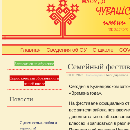
Главная
Сведения об ОУ
О школе
COV
Cемейный фестив
Записаться на обучение
30.08.2025
Размещено в
Блог директора
Опрос качества образования в
нашей школе
Сегодня в Кузнецовском зат
«Времена года».
Новости
На фестивале официально отк
все жители района познакоми
дополнительного образования,
С днем семьи, любви и
классах и записаться в разл
верности!
Педагоги и обучающие Чувашс