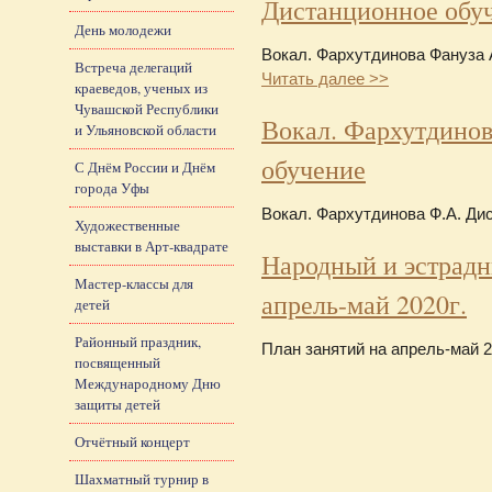
Дистанционное обу
День молодежи
Вокал. Фархутдинова Фануза 
Встреча делегаций
Читать далее >>
краеведов, ученых из
Чувашской Республики
Вокал. Фархутдинов
и Ульяновской области
обучение
С Днём России и Днём
города Уфы
Вокал. Фархутдинова Ф.А. Ди
Художественные
выставки в Арт-квадрате
Народный и эстрадн
Мастер-классы для
апрель-май 2020г.
детей
Районный праздник,
План занятий на апрель-май 2
посвященный
Международному Дню
защиты детей
Отчётный концерт
Шахматный турнир в