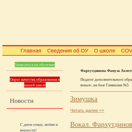
Главная
Сведения об ОУ
О школе
COV
Записаться на обучение
Фархутдинова Фануза Ахмет
Опрос качества образования в
Педагог дополнительного обр
нашей школе
вокал», на базе Гимназии №5
Зимушка
Новости
Читать далее >>
Вокал. Фархутдинов
С днем семьи, любви и
верности!