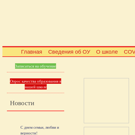
Главная
Сведения об ОУ
О школе
COV
Записаться на обучение
Опрос качества образования в
нашей школе
Новости
С днем семьи, любви и
верности!