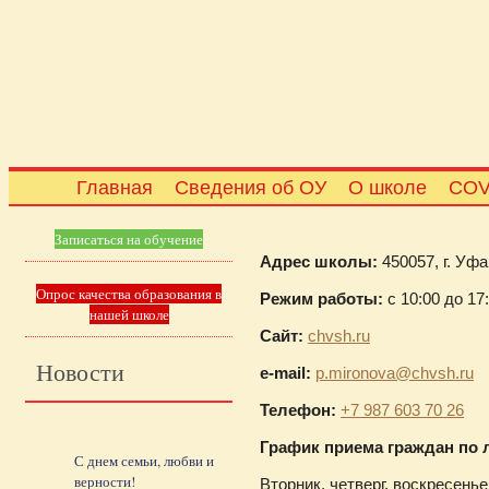
Главная
Сведения об ОУ
О школе
COV
Записаться на обучение
Адрес школы:
450057, г. Уфа
Опрос качества образования в
Режим работы:
с 10:00 до 17
нашей школе
Сайт:
chvsh.ru
Новости
e-mail:
p.mironova@chvsh.ru
Телефон:
+7 987 603 70 26
График приема граждан по
С днем семьи, любви и
верности!
Вторник, четверг, воскресенье