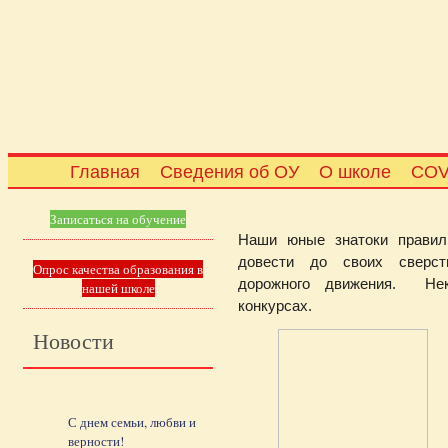
Главная
Сведения об ОУ
О школе
COV
Записаться на обучение
Наши юные знатоки правил
довести до своих сверст
Опрос качества образования в
дорожного движения. Не
нашей школе
конкурсах.
Новости
С днем семьи, любви и
верности!