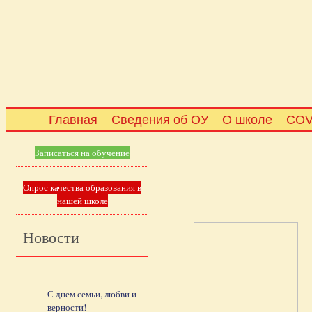
Главная
Сведения об ОУ
О школе
COV
Записаться на обучение
Опрос качества образования в
нашей школе
Новости
С днем семьи, любви и
верности!