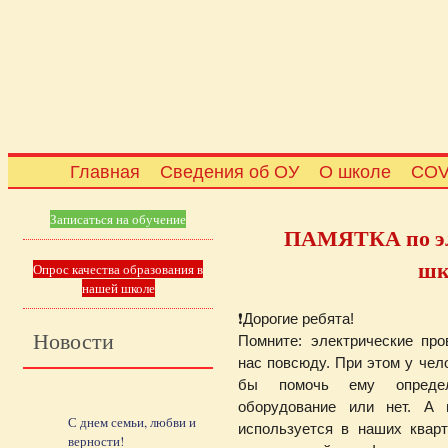
Главная
Сведения об ОУ
О школе
COV
Записаться на обучение
ПАМЯТКА по эл
шк
Опрос качества образования в
нашей школе
❗Дорогие ребята!
Новости
Помните: электрические пр
нас повсюду. При этом у чело
бы помочь ему определ
оборудование или нет. А 
С днем семьи, любви и
используется в наших квар
верности!