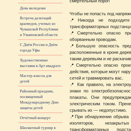
смертельный порог!
День молодежи
Чтобы не попасть под напр
Встреча делегаций
📍Никогда не подходите
краеведов, ученых из
трансформаторных подстанций
Чувашской Республики
📍Смертельно опасно пр
и Ульяновской области
оборванным проводам.
С Днём России и Днём
📍Большую опасность пред
города Уфы
расположенные в кроне дерев
таким деревьям и не раскачив
Художественные
выставки в Арт-квадрате
📍Смертельно опасно произ
действия, которые могут нар
Мастер-классы для
сетей и травмировать вас.
детей
📍 Как правило, на электр
Районный праздник,
знаки по электробезопасно
посвященный
плакаты. Они предупрежда
Международному Дню
электрическим током. Прен
защиты детей
срывать их — недопустимо.
📍При обнаружении обрыва п
Отчётный концерт
изоляторов, незакры
Шахматный турнир в
трансформаторных подст