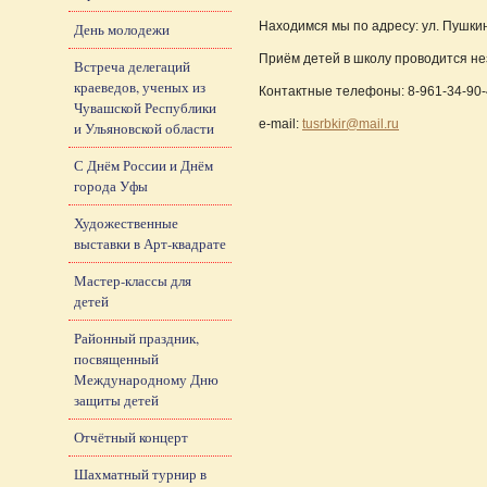
Находимся мы по адресу: ул. Пушкина
День молодежи
Приём детей в школу проводится н
Встреча делегаций
краеведов, ученых из
Контактные телефоны: 8-961-34-90
Чувашской Республики
e-mail:
tusrbkir@mail.ru
и Ульяновской области
С Днём России и Днём
города Уфы
Художественные
выставки в Арт-квадрате
Мастер-классы для
детей
Районный праздник,
посвященный
Международному Дню
защиты детей
Отчётный концерт
Шахматный турнир в