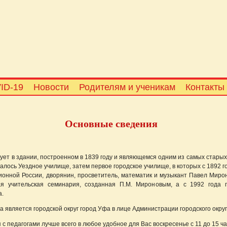
ID-19
Новости
Родителям и ученикам
Контакты
Основные сведения
ет в здании, построенном в 1839 году и являющемся одним из самых стары
щалось Уездное училище, затем первое городское училище, в которых с 1892
нной России, дворянин, просветитель, математик и музыкант Павел Мироно
ая учительская семинария, созданная П.М. Мироновым, а с 1992 года 
а.
 является городской округ город Уфа в лице Администрации городского округ
 с педагогами лучше всего в любое удобное для Вас воскресенье с 11 до 15 ча