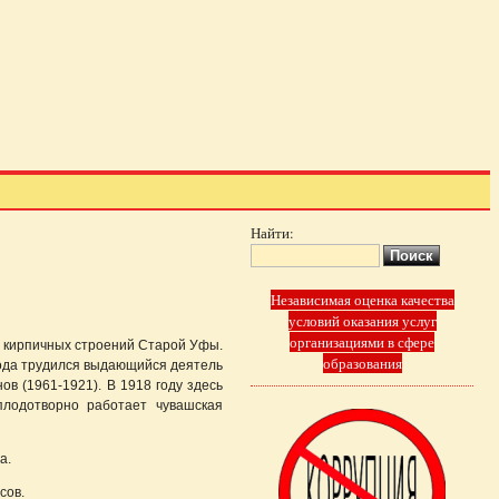
Найти:
Независимая оценка качества
условий оказания услуг
организациями в сфере
х кирпичных строений Старой Уфы.
образования
 года трудился выдающийся деятель
в (1961-1921). В 1918 году здесь
плодотворно работает чувашская
а.
сов.