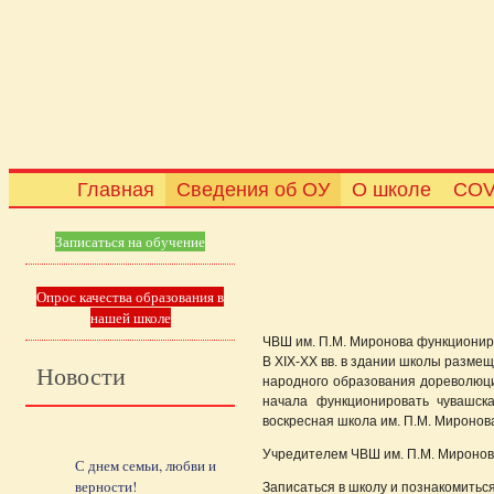
Главная
Сведения об ОУ
О школе
COV
Записаться на обучение
Опрос качества образования в
нашей школе
ЧВШ им. П.М. Миронова функциониру
В XIX-XX вв. в здании школы разме
Новости
народного образования дореволюцио
начала функционировать чувашск
воскресная школа им. П.М. Миронов
Учредителем ЧВШ им. П.М. Миронова
С днем семьи, любви и
верности!
Записаться в школу и познакомиться