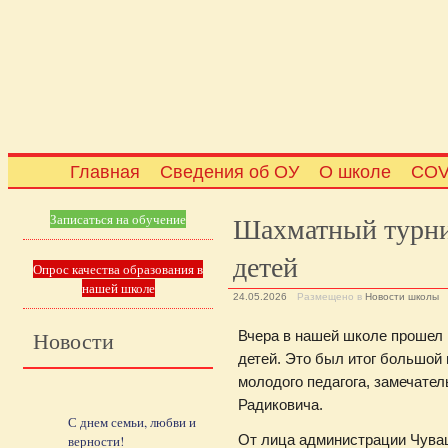
Главная
Сведения об ОУ
О школе
COV
Шахматный турни
Записаться на обучение
детей
Опрос качества образования в
нашей школе
24.05.2026
Размещено в
Новости школы
Новости
Вчера в нашей школе прошел
детей. Это был итог большой
молодого педагога, замечате
Радиковича.
С днем семьи, любви и
От лица администрации Чува
верности!