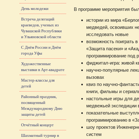
День молодежи
В программе мероприятия был
Встреча делегаций
истории из мира «Берло
краеведов, ученых из
медведей, освоивших н
Чувашской Республики
исследовать новые
и Ульяновской области
возможность поиграть в
С Днём России и Днём
«Защита пасеки» и «Ака
города Уфы
программирование под 
фиджитал-игра: живой к
Художественные
выставки в Арт-квадрате
научно-популярные лекц
вызовах
Мастер-классы для
квиз по научно-фантас
детей
книги, фильмы и сериа
Районный праздник,
настольные игры для де
посвященный
медвежьей экспедиции в
Международному Дню
показательные выступл
защиты детей
программированию в «З
Отчётный концерт
шоу проектов Инженерн
систем
Шахматный турнир в