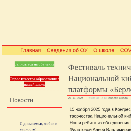
Главная
Сведения об ОУ
О школе
COV
Фестиваль технич
Записаться на обучение
Национальной ки
Опрос качества образования в
нашей школе
платформы «Берл
Новости
21.11.2025
Размещено в
Новости школы
19 ноября 2025 года в Конгре
творчества Национальной ки
Наши ребята из объединени
С днем семьи, любви и
верности!
Филатовой Анной Владимиров