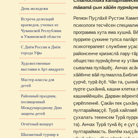
Статистика кăтартăвĕсем 
тăватă çын хăйĕн пурнăçн
День молодежи
Регион Пуçлăхĕ Рустэм Хами
Встреча делегаций
краеведов, ученых из
пси­хологи тесчĕсен специали
Чувашской Республики
программа хута яма хушнă. В
и Ульяновской области
пуррипе çуккине тупса палăр
психотерапевт службине уçас
С Днём России и Днём
города Уфы
районсенче кризислă лару-тă
общество пурнăçĕнче ку утăм
Художественные
сывалма пулăшĕç. Анчах асă
выставки в Арт-квадрате
хăйĕнче вăй пулмалла.Библип
Мастер-классы для
çурчĕ‚ турă ĕçĕ. Чăн та, çынн
детей
пурте çыхăннă‚ кашни клетка 
Районный праздник,
кашнийĕншĕн. Дарвин вĕрент
посвященный
çирĕпленнĕ. Çакăн пек çыхăн
Международному Дню
пултараймаççĕ. Турă хайлавĕ
защиты детей
çухалать текенсем Турă пурр
Отчётный концерт
та). Анчах Турă тунă ĕç е çу
пултараймасть. Вилĕм хыççăн
Шахматный турнир в