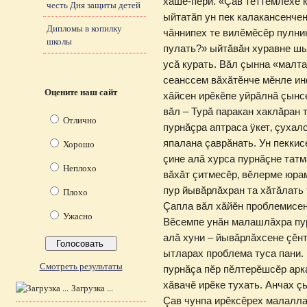
хăшĕ-пĕри. «Çав тĕттĕмлĕхе 
честь Дня защиты детей
ыйтатăп ун пек калакансенчен
Дипломы в копилку
чăннипех те вилĕмĕсĕр пулни
школы
пулать?» ыйтăвăн хуравне шы
усă курать. Вăл çынна «малта
сеанссем вăхăтĕнче мĕнле ин
Оцените наш сайт
хăйсен ирĕкĕпе уйрăлнă çынс
вăл – Турă паракан хаклăран 
Отлично
пурнăçра аптраса ÿкет‚ çуха
япалана çаврăнать. Ун пеккис
Хорошо
çине алă хурса пурнăçне татма
Неплохо
вăхăт çитмесĕр‚ вĕлерме юра
пур йывăрлăхран та хăтăлать 
Плохо
Çапла вăл хăйĕн пробле­мисен
Ужасно
Вĕсемпе унăн малашлăхра пур
алă хуни – йывăрлăхсене çĕн
ытларах проблема туса пани. 
Смотреть результаты
пурнăçа пĕр пĕлтерĕшсĕр арка
хăвачĕ ирĕке тухать. Анчах ç
Загрузка ...
Çав чунпа ирĕксĕрех ма­лалла