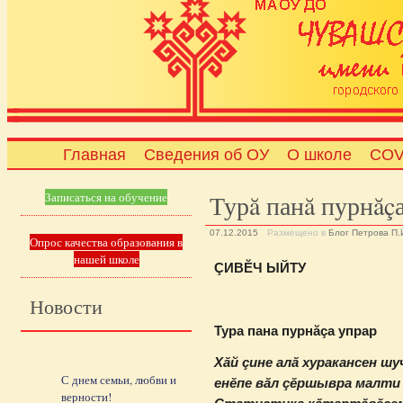
Главная
Сведения об ОУ
О школе
COV
Турă панă пурнăç
Записаться на обучение
07.12.2015
Размещено в
Блог Петрова П.
Опрос качества образования в
нашей школе
ÇИВĔЧ ЫЙТУ
Новости
Тура пана пурнăça упрар
Хăй çине алă хуракансен ш
С днем семьи, любви и
енĕпе вăл çĕршывра малти
верности!