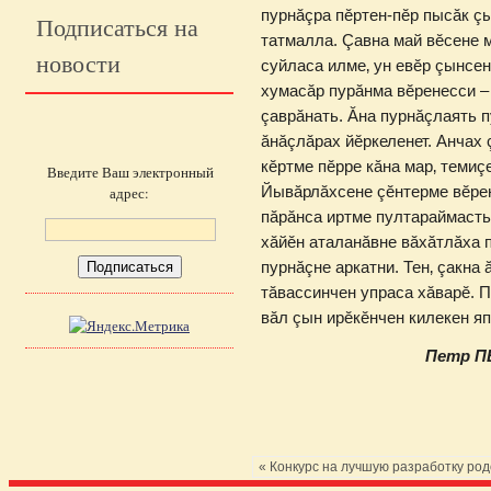
пурнăçра пĕртен-пĕр пысăк çы
Подписаться на
татмалла. Çавна май вĕсене 
новости
суйласа илме‚ ун евĕр çынсен
хумасăр пурăнма вĕренесси – 
çаврăнать. Ăна пурнăçлаять п
ăнăçлăрах йĕркеленет. Анчах 
кĕртме пĕрре кăна мар‚ темиç
Введите Ваш электронный
Йывăрлăхсене çĕнтерме вĕрен
адрес:
пăрăнса иртме пултараймасть
хăйĕн аталанăвне вăхăтлăха п
пурнăçне аркатни. Тен‚ çакна
тăвассинчен упраса хăварĕ. 
вăл çын ирĕкĕнчен килекен яп
Петр ПЕ
« Конкурс на лучшую разработку ро