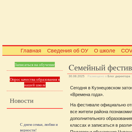
Главная
Сведения об ОУ
О школе
COV
Cемейный фестив
Записаться на обучение
30.08.2025
Размещено в
Блог директора
Опрос качества образования в
нашей школе
Сегодня в Кузнецовском зат
«Времена года».
Новости
На фестивале официально отк
все жители района познакоми
дополнительного образования,
С днем семьи, любви и
классах и записаться в разл
верности!
Педагоги и обучающие Чувашс